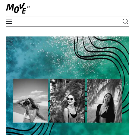
Corpo
3 mulheres para te encorajar a conhecer o
mundo (e os mares)
Mente
SHARE POST
Espírito
Edições
Séries
Apoie
PLUS