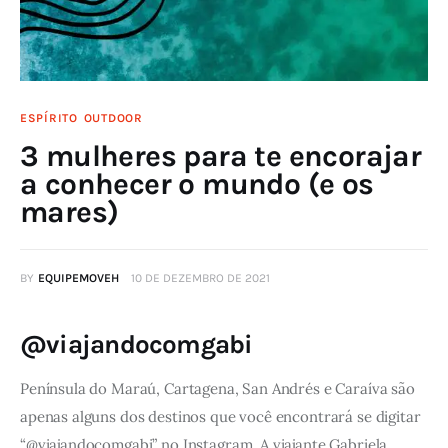
ESPÍRITO
OUTDOOR
3 mulheres para te encorajar
a conhecer o mundo (e os
mares)
BY
EQUIPEMOVEH
10 DE DEZEMBRO DE 2021
@viajandocomgabi
Península do Maraú, Cartagena, San Andrés e Caraíva são 
apenas alguns dos destinos que você encontrará se digitar 
“@viajandocomgabi” no Instagram. A viajante Gabriela 