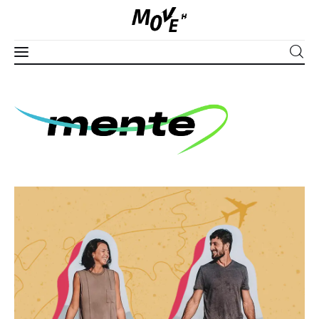
Corpo
Mente
Espírito
Edições
Séries
Apoie
PLUS