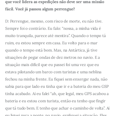
que você lidera as expedições não deve ser uma missão 
fácil. Você já passou algum perrengue? 
D: Perrengue, mesmo, com risco de morte, eu não tive. 
Sempre foi o contrário. Eu falo: “nossa, a minha vida é 
muito tranquila, parece até mentira”. Quando o tempo tá 
ruim, eu estou sempre em casa. Eu volto para o mar 
quando o tempo está bom. Mas, na Antártica, já tive 
situações de pegar ondas de dez metros no navio. E a 
situação mais difícil que eu passei foi uma vez que eu 
estava pilotando um barco com turistas e uma neblina 
fechou na minha frente. Eu fiquei sem enxergar nada, não 
sabia para que lado eu tinha que ir e a bateria do meu GSP 
tinha acabado. Aí eu falei “ah, que legal, meu GPS acabou a 
bateria e eu estou com turista, então eu tenho que fingir 
que tá tudo bem. E tenho que achar o caminho de volta”. Aí 
eu liguei para a ponte, no navio, expliquei a situação. Eles 