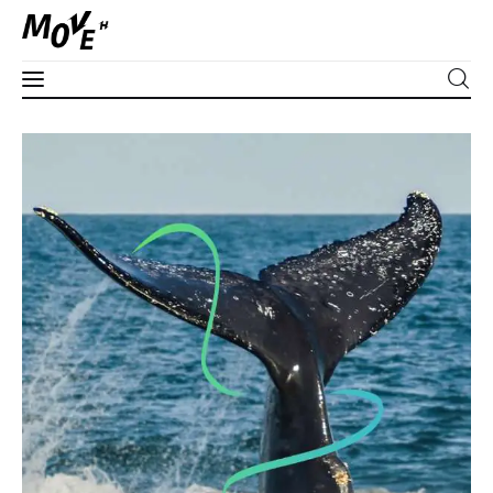
Corpo
Dani Abras: o amor pelas baleias em sete
respostas
Mente
SHARE POST
Espírito
Edições
Séries
Apoie
PLUS