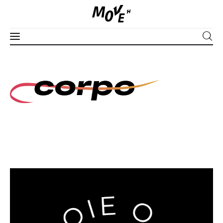
Corpo
Mente
Espírito
Edições
Séries
Apoie
PLUS