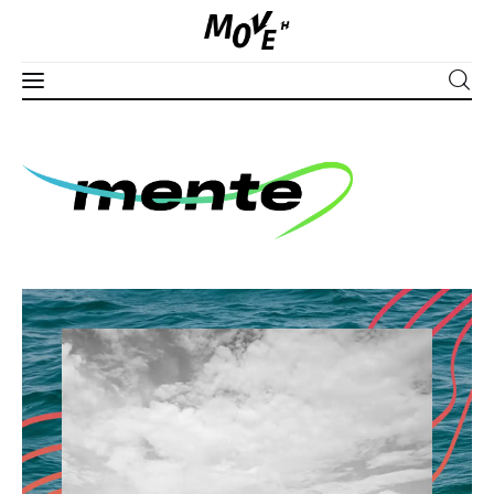
Corpo
Mente
Espírito
Edições
Séries
Apoie
PLUS