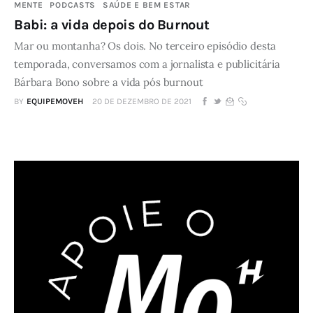
MENTE
PODCASTS
SAÚDE E BEM ESTAR
Babi: a vida depois do Burnout
Mar ou montanha? Os dois. No terceiro episódio desta
temporada, conversamos com a jornalista e publicitária
Bárbara Bono sobre a vida pós burnout
BY
EQUIPEMOVEH
20 DE DEZEMBRO DE 2021