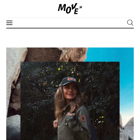
Corpo
Mente
Espírito
Edições
Séries
Apoie
PLUS