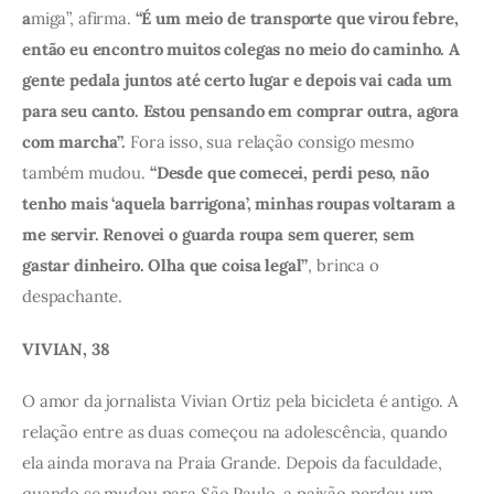
a
miga”, afirma. 
“É um meio de transporte que virou febre, 
então eu encontro muitos colegas no meio do caminho. A 
gente pedala juntos até certo lugar e depois vai cada um 
para seu canto. Estou pensando em comprar outra, agora 
com marcha”.
 Fora isso, sua relação consigo mesmo 
também mudou. 
“Desde que comecei, perdi peso, não 
tenho mais ‘aquela barrigona’, minhas roupas voltaram a 
me servir. Renovei o guarda roupa sem querer, sem  
gastar dinheiro. Olha que coisa legal”
, brinca o 
despachante. 
VIVIAN, 38
O amor da jornalista Vivian Ortiz pela bicicleta é antigo. A 
relação entre as duas começou na adolescência, quando 
ela ainda morava na Praia Grande. Depois da faculdade, 
quando se mudou para São Paulo, a paixão perdeu um 