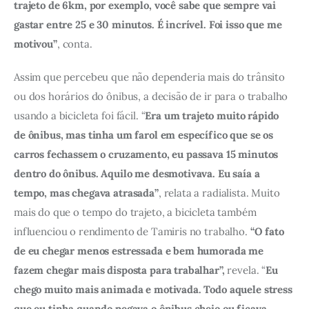
trajeto de 6km, por exemplo, você sabe que sempre vai 
gastar entre 25 e 30 minutos. É incrível. Foi isso que me 
motivou”
, conta.
Assim que percebeu que não dependeria mais do trânsito 
ou dos horários do ônibus, a decisão de ir para o trabalho 
usando a bicicleta foi fácil. “
Era um trajeto muito rápido 
de ônibus, mas tinha um farol em específico que se os 
carros fechassem o cruzamento, eu passava 15 minutos 
dentro do ônibus. Aquilo me desmotivava. Eu saía a 
tempo, mas chegava atrasada”
, relata a radialista. Muito 
mais do que o tempo do trajeto, a bicicleta também 
influenciou o rendimento de Tamiris no trabalho. 
“O fato 
de eu chegar menos estressada e bem humorada me 
fazem chegar mais disposta para trabalhar”, 
revela. “
Eu 
chego muito mais animada e motivada. Todo aquele stress 
que eu tinha quando pegava o ônibus cheio ou ficava 