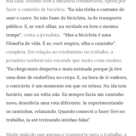
sua casa. Mesmo com a distância considerável, optou por 
fazer o caminho de bicicleta. 
“Eu não tinha o costume de 
usar o carro. Se não fosse de bicicleta, ia de transporte 
público. E, se você olhar, na verdade eu levo o mesmo 
tempo”
, conta a jornalista.  
“Mas a bicicleta é uma 
filosofia de vida. É ar, você respira, olha o caminho”
, 
completa. Em relação ao rendimento no trabalho, a 
jornalista também não esconde que muita coisa mudou: 
“Eu chego mais desperta e mais animada porque já tive 
uma dose de endorfina no corpo. E, na hora de ir embora, 
o contrário: é um momento em que eu relaxo. Na ida tem 
horário, mas na volta não. Eu sempre fazia um caminho 
novo, descobria uma rota diferente. Ia experimentando 
os caminhos, relaxando. Quando comecei a fazer live no 
trabalho, ia até treinando minhas falas”
Muito mais do que apenas o transporte para o trabalho, a 