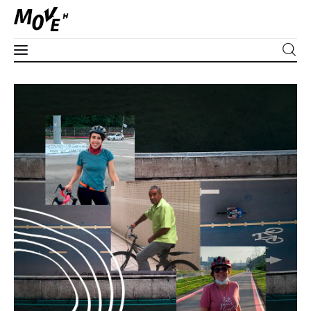
Corpo
Vou de bike: histórias e relatos de quem
escolhe se movimentar até o trabalho
Mente
SHARE POST
Espírito
Edições
Séries
Apoie
PLUS