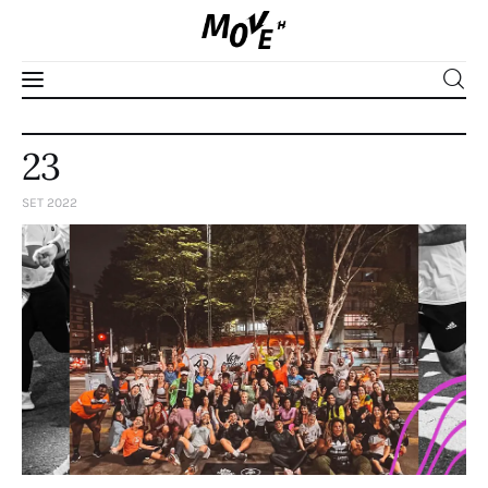
23
Corpo
SET 2022
Mente
Espírito
Edições
Séries
Apoie
PLUS