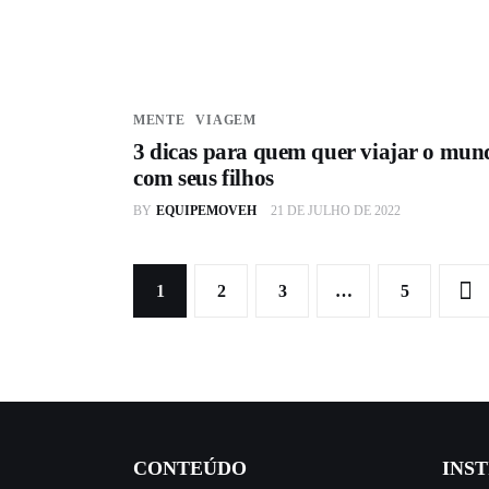
MENTE
VIAGEM
3 dicas para quem quer viajar o mun
com seus filhos
BY
EQUIPEMOVEH
21 DE JULHO DE 2022
1
2
3
…
>
5
CONTEÚDO
INS