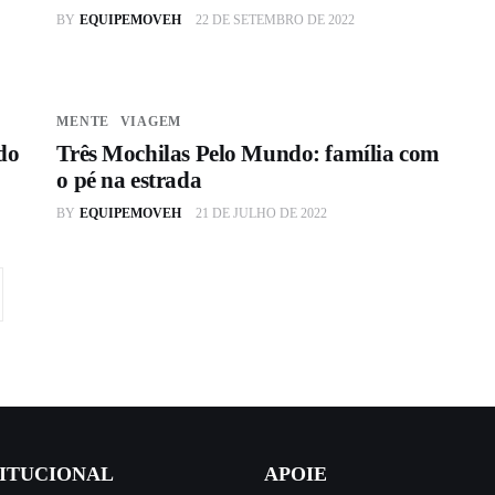
BY
EQUIPEMOVEH
22 DE SETEMBRO DE 2022
MENTE
VIAGEM
do
Três Mochilas Pelo Mundo: família com
o pé na estrada
BY
EQUIPEMOVEH
21 DE JULHO DE 2022
TITUCIONAL
APOIE