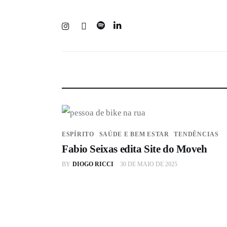
Corpo
Mente
Espírito
Edições
Séries
ESPÍRITO
SAÚDE E BEM ESTAR
TENDÊNCIAS
Apoie
Fabio Seixas edita Site do Moveh
PLUS
BY
DIOGO RICCI
30 DE MAIO DE 2025